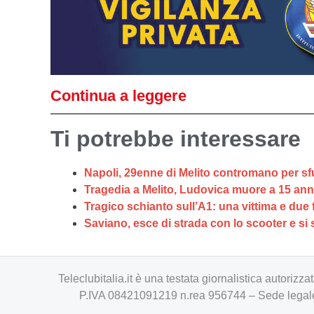
Continua a leggere
Ti potrebbe interessare
Napoli, 29enne di Melito contromano per sfu
Tragedia a Melito, Ludovica muore a 15 anni
Tragico schianto sull’A1: una vittima e due fe
Saviano, esce di strada con lo scooter e si
Teleclubitalia.it è una testata giornalistica autori
P.IVA 08421091219 n.rea 956744 – Sede legale 