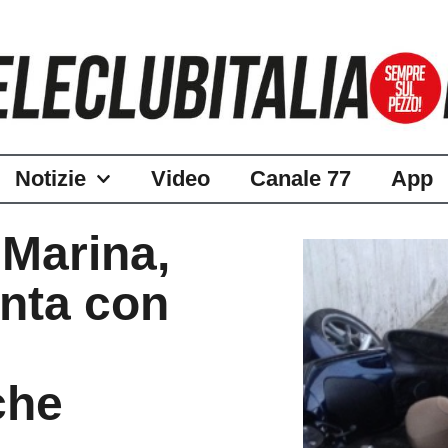
Notizie
Video
Canale 77
App
 Marina,
anta con
che