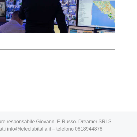
irettore responsabile Giovanni F. Russo. Dreamer SRLS
atti
info@teleclubitalia.it
– telefono 0818944878