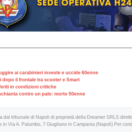
ggire ai carabinieri investe e uccide 60enne
 dopo il frontale tra scooter e Smart
riti in condizioni critiche
 schianta contro un palo: morto 50enne
zzata dal tribunale di Napoli di proprietà della Dreamer SRLS d
in Via A. Palumbo, 7 Giugliano in Campania (Napoli) Per cont