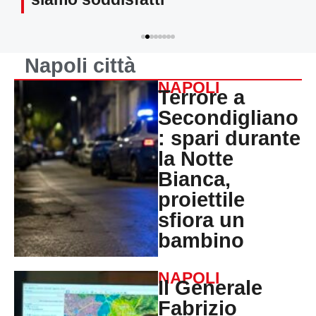
Napoli città
NAPOLI
Terrore a
Secondigliano
: spari durante
la Notte
Bianca,
proiettile
sfiora un
bambino
NAPOLI
Il Generale
Fabrizio