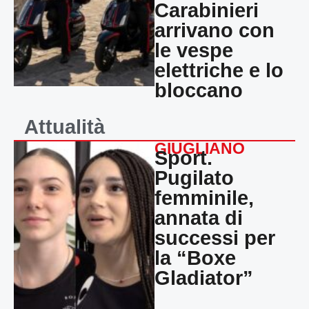
Carabinieri
arrivano con
le vespe
elettriche e lo
bloccano
Attualità
GIUGLIANO
Sport.
Pugilato
femminile,
annata di
successi per
la “Boxe
Gladiator”