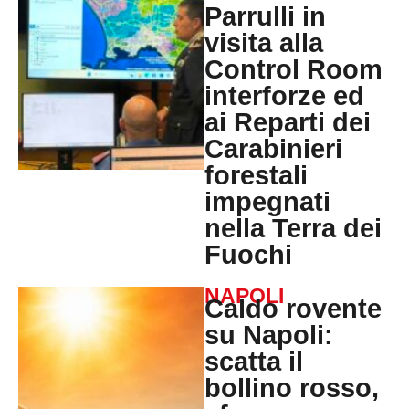
Parrulli in
visita alla
Control Room
interforze ed
ai Reparti dei
Carabinieri
forestali
impegnati
nella Terra dei
Fuochi
NAPOLI
Caldo rovente
su Napoli:
scatta il
bollino rosso,