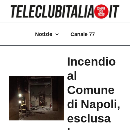
Vai
al
contenuto
Notizie
Canale 77
Incendio
al
Comune
di Napoli,
esclusa