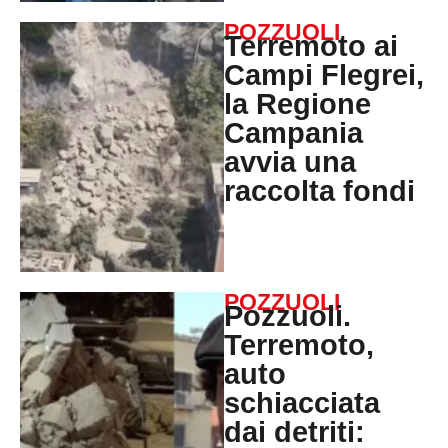
POZZUOLI
Terremoto ai
Campi Flegrei,
la Regione
Campania
avvia una
raccolta fondi
POZZUOLI
Pozzuoli.
Terremoto,
auto
schiacciata
dai detriti: