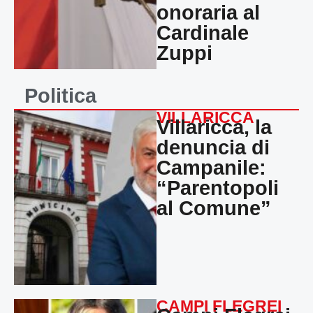
onoraria al
Cardinale
Zuppi
Politica
VILLARICCA
Villaricca, la
denuncia di
Campanile:
“Parentopoli
al Comune”
CAMPI FLEGREI