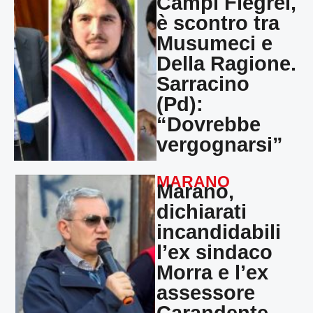
Campi Flegrei,
è scontro tra
Musumeci e
Della Ragione.
Sarracino
(Pd):
“Dovrebbe
vergognarsi”
MARANO
Marano,
dichiarati
incandidabili
l’ex sindaco
Morra e l’ex
assessore