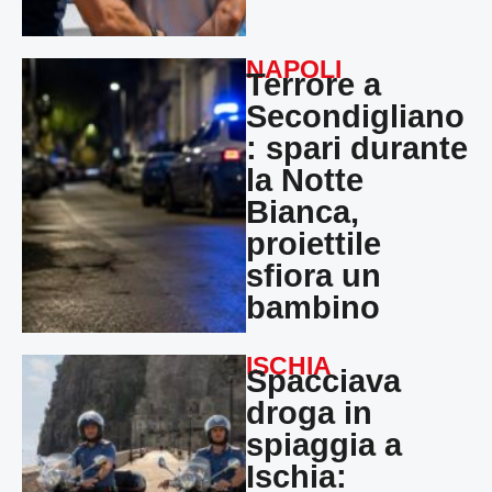
NAPOLI
Terrore a
Secondigliano
: spari durante
la Notte
Bianca,
proiettile
sfiora un
bambino
ISCHIA
Spacciava
droga in
spiaggia a
Ischia: