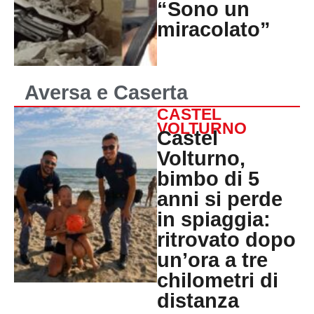
“Sono un
miracolato”
Aversa e Caserta
CASTEL
VOLTURNO
Castel
Volturno,
bimbo di 5
anni si perde
in spiaggia:
ritrovato dopo
un’ora a tre
chilometri di
distanza