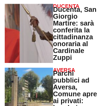
DUCENTA
Ducenta, San
Giorgio
Martire: sarà
conferita la
cittadinanza
onoraria al
Cardinale
Zuppi
AVERSA
Parchi
pubblici ad
Aversa,
Comune apre
ai privati: