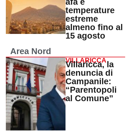
afa e
temperature
estreme
almeno fino al
15 agosto
Area Nord
VILLARICCA
Villaricca, la
denuncia di
Campanile:
“Parentopoli
al Comune”