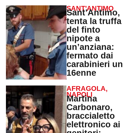
SANT'ANTIMO
Sant’Antimo,
tenta la truffa
del finto
nipote a
un’anziana:
fermato dai
carabinieri un
16enne
AFRAGOLA
,
NAPOLI
Martina
Carbonaro,
braccialetto
elettronico ai