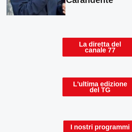
Carandente
La diretta del
canale 77
L'ultima edizione
del TG
I nostri programmi