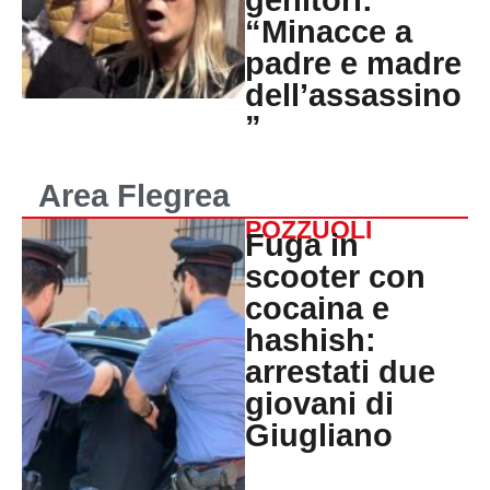
genitori:
“Minacce a
padre e madre
dell’assassino
”
Area Flegrea
POZZUOLI
Fuga in
scooter con
cocaina e
hashish:
arrestati due
giovani di
Giugliano