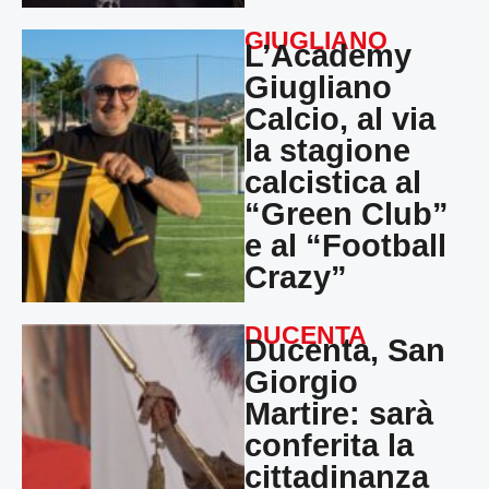
GIUGLIANO
L’Academy
Giugliano
Calcio, al via
la stagione
calcistica al
“Green Club”
e al “Football
Crazy”
DUCENTA
Ducenta, San
Giorgio
Martire: sarà
conferita la
cittadinanza