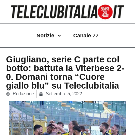
Vai
al
contenuto
Notizie
Canale 77
Giugliano, serie C parte col
botto: battuta la Viterbese 2-
0. Domani torna “Cuore
giallo blu” su Teleclubitalia
Redazione
Settembre 5, 2022