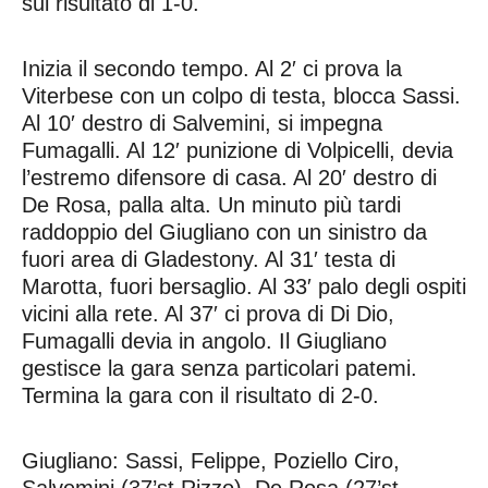
sul risultato di 1-0.
Inizia il secondo tempo. Al 2′ ci prova la
Viterbese con un colpo di testa, blocca Sassi.
Al 10′ destro di Salvemini, si impegna
Fumagalli. Al 12′ punizione di Volpicelli, devia
l’estremo difensore di casa. Al 20′ destro di
De Rosa, palla alta. Un minuto più tardi
raddoppio del Giugliano con un sinistro da
fuori area di Gladestony. Al 31′ testa di
Marotta, fuori bersaglio. Al 33′ palo degli ospiti
vicini alla rete. Al 37′ ci prova di Di Dio,
Fumagalli devia in angolo. Il Giugliano
gestisce la gara senza particolari patemi.
Termina la gara con il risultato di 2-0.
Giugliano: Sassi, Felippe, Poziello Ciro,
Salvemini (37’st Rizzo), De Rosa (27’st