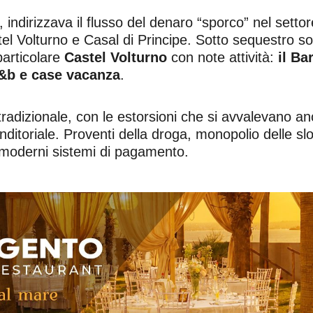
indirizzava il flusso del denaro “sporco” nel settore
tel Volturno e Casal di Principe. Sotto sequestro so
 particolare
Castel Volturno
con note attività:
il Ba
&b e case vacanza
.
 tradizionale, con le estorsioni che si avvalevano a
ditoriale. Proventi della droga, monopolio delle sl
so moderni sistemi di pagamento.