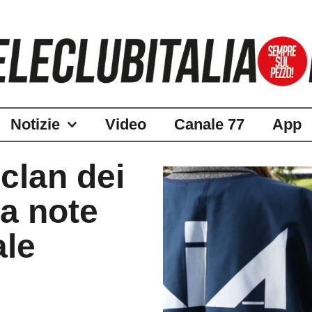
Notizie
Video
Canale 77
App
clan dei
 a note
ale