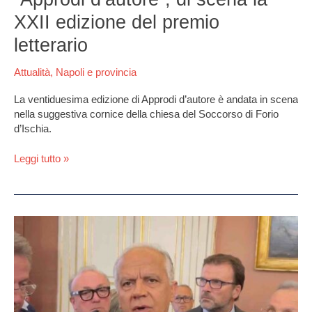
XXII edizione del premio
letterario
Attualità
,
Napoli e provincia
La ventiduesima edizione di Approdi d’autore è andata in scena
nella suggestiva cornice della chiesa del Soccorso di Forio
d’Ischia.
Leggi tutto »
Napoli,
Piantedosi:
“Disarmiamo
la
città.
3
milioni