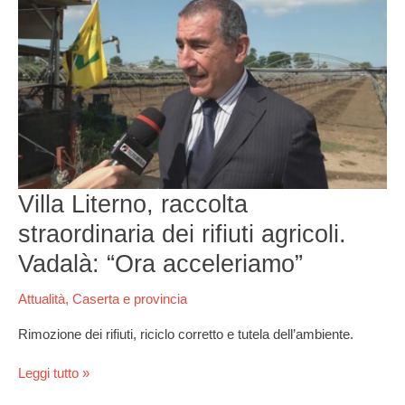
Literno,
raccolta
straordinaria
dei
rifiuti
agricoli.
Vadalà:
“Ora
acceleriamo”
Villa Literno, raccolta
straordinaria dei rifiuti agricoli.
Vadalà: “Ora acceleriamo”
Attualità
,
Caserta e provincia
Rimozione dei rifiuti, riciclo corretto e tutela dell’ambiente.
Leggi tutto »