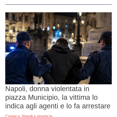
Napoli,
donna
violentata
in
piazza
Municipio,
la
vittima
lo
indica
agli
agenti
e
lo
Napoli, donna violentata in
fa
piazza Municipio, la vittima lo
arrestare
indica agli agenti e lo fa arrestare
Cronaca
,
Napoli e provincia