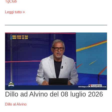
TgClub
Leggi tutto »
Dillo
ad
Alvino
del
08
luglio
2026
Dillo ad Alvino del 08 luglio 2026
Dillo al Alvino