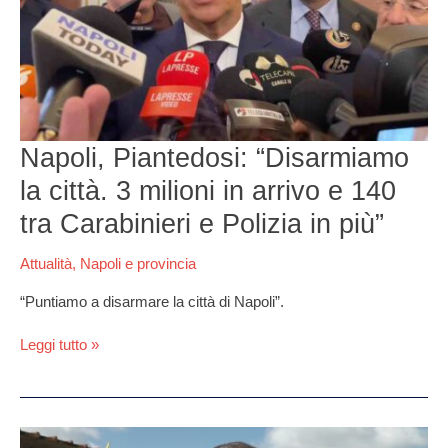
in
arrivo
e
140
tra
Carabinieri
e
Napoli, Piantedosi: “Disarmiamo
Polizia
la città. 3 milioni in arrivo e 140
in
più”
tra Carabinieri e Polizia in più”
Attualità
,
Napoli e provincia
“Puntiamo a disarmare la città di Napoli”.
Leggi tutto »
Villa