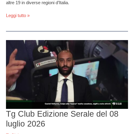
altre 19 in diverse regioni d’Italia.
Leggi tutto »
Tg
Club
Edizione
Serale
del
08
luglio
2026
Tg Club Edizione Serale del 08
luglio 2026