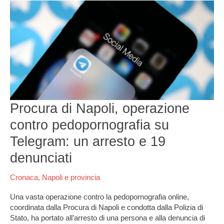
Procura
di
Napoli,
operazione
contro
pedopornografia
su
Telegram:
un
arresto
Procura di Napoli, operazione
e
19
contro pedopornografia su
denunciati
Telegram: un arresto e 19
denunciati
Cronaca
,
Napoli e provincia
Una vasta operazione contro la pedopornografia online,
coordinata dalla Procura di Napoli e condotta dalla Polizia di
Stato, ha portato all’arresto di una persona e alla denuncia di