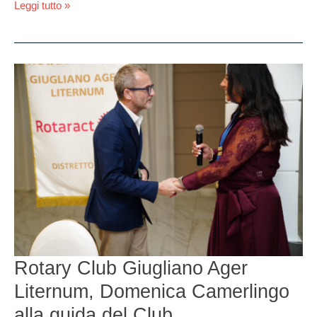
Leggi tutto »
Rotary
Club
Giugliano
Ager
Liternum,
Domenica
Camerlingo
alla
guida
del
Club
Rotary Club Giugliano Ager
Liternum, Domenica Camerlingo
alla guida del Club