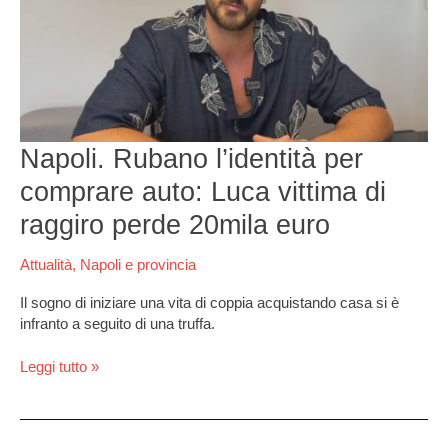
comprare
auto:
Luca
vittima
di
raggiro
perde
Napoli. Rubano l’identità per
20mila
euro
comprare auto: Luca vittima di
raggiro perde 20mila euro
Attualità
,
Napoli e provincia
Il sogno di iniziare una vita di coppia acquistando casa si è
infranto a seguito di una truffa.
Leggi tutto »