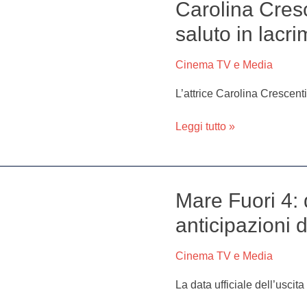
Carolina Cresc
Carolina
Stornaiuolo
Crescentini
saluto in lacri
lascia
“Mare
Cinema TV e Media
Fuori”.
Il
L’attrice Carolina Crescenti
saluto
in
Leggi tutto »
lacrime
al
cast
Mare Fuori 4: 
Mare
Fuori
anticipazioni 
4:
data
Cinema TV e Media
di
uscita,
La data ufficiale dell’uscit
cast