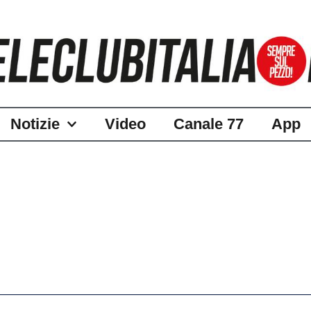
Notizie
Video
Canale 77
App