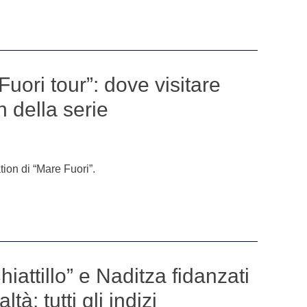
Fuori tour”: dove visitare
on della serie
ation di “Mare Fuori”.
iattillo” e Naditza fidanzati
tà: tutti gli indizi