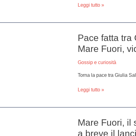
Leggi tutto »
non
l’accettava”
Pace fatta tra 
Pace
fatta
Mare Fuori, vi
tra
Giulia
Gossip e curiosità
Salemi
e
Torna la pace tra Giulia Sal
il
cast
Leggi tutto »
di
Mare
Fuori,
video
Mare Fuori, il
Mare
e
Fuori,
foto
a breve il lanc
il