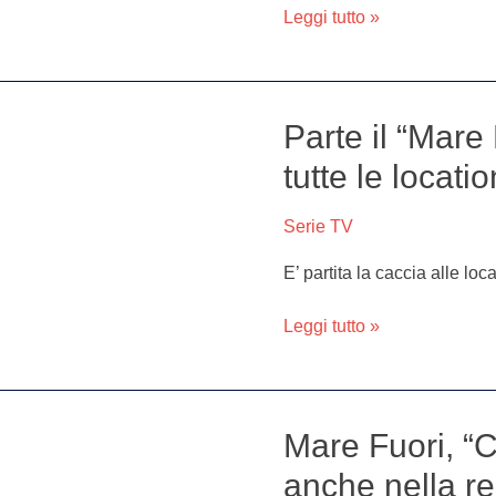
e
Leggi tutto »
anticipazioni
della
quarta
stagione
Parte il “Mare 
Parte
il
tutte le locati
“Mare
Fuori
Serie TV
tour”:
dove
E’ partita la caccia alle loc
visitare
tutte
Leggi tutto »
le
location
della
serie
Mare Fuori, “Ch
Mare
Fuori,
anche nella real
“Chiattillo”