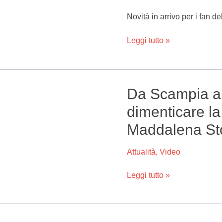
a
Novità in arrivo per i fan de
Natale
sarà
Leggi tutto »
a
teatro
Da Scampia a 
Da
Scampia
dimenticare la
a
Maddalena St
“Mare
Fuori”
senza
Attualità
,
Video
dimenticare
la
Leggi tutto »
“Scugnizzeria”:
intervista
a
Maddalena