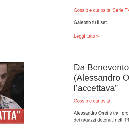
e
Gossip e curiosità
,
Serie T
Naditza
fidanzati
Galeotto fu il set.
anche
nella
Leggi tutto »
realtà:
tutti
gli
indizi
Da Benevento
Da
Benevento
(Alessandro O
a
l’accettava”
Mare
Fuori,
Mimmo
Gossip e curiosità
(Alessandro
Alessandro Orrei è tra i pro
Orrei):
dei ragazzi detenuti nell’IP
“Mio
padre