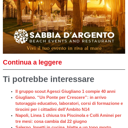
Continua a leggere
Ti potrebbe interessare
Il gruppo scout Agesci Giugliano 1 compie 40 anni
Giugliano. “Un Ponte per Crescere”: in arrivo
tutoraggio educativo, laboratori, corsi di formazione e
tirocini per i cittadini dell’Ambito N14
Napoli, Linea 1 chiusa tra Piscinola e Colli Aminei per
tre mesi: cosa cambia dal 22 giugno
Salerno. Insetti in cucina, blatte e un topo morto,