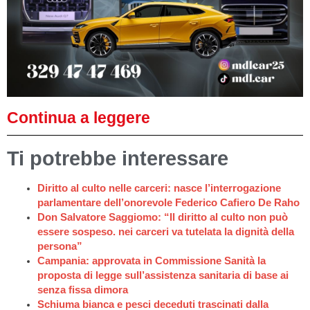
Continua a leggere
Ti potrebbe interessare
Diritto al culto nelle carceri: nasce l’interrogazione
parlamentare dell’onorevole Federico Cafiero De Raho
Don Salvatore Saggiomo: “Il diritto al culto non può
essere sospeso. nei carceri va tutelata la dignità della
persona”
Campania: approvata in Commissione Sanità la
proposta di legge sull’assistenza sanitaria di base ai
senza fissa dimora
Schiuma bianca e pesci deceduti trascinati dalla