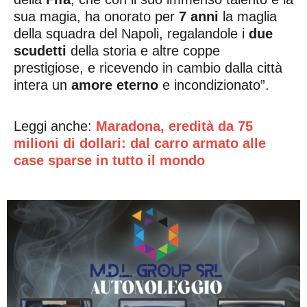
sua magia, ha onorato per
7 anni
la maglia
della squadra del Napoli, regalandole i
due
scudetti
della storia e altre coppe
prestigiose, e ricevendo in cambio dalla città
intera un
amore eterno
e incondizionato”.
Leggi anche:
Maradona, eredità da 75
milioni di dollari: dal carro armato alle
case sparse in tutto il mondo