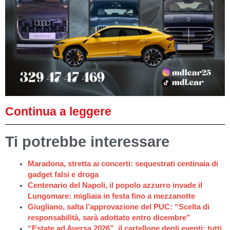
Continua a leggere
Ti potrebbe interessare
Maradona, stretta ai concerti: sequestrati centinaia di
gadget falsi e droga
Centenario del Napoli, il popolo azzurro invade il
Lungomare: migliaia in festa fino a mezzanotte
Giugliano, salta l’approvazione del PUC: “Scelta di
responsabilità, sarà adottato entro dicembre”
“Estate ad Aversa 2026”, il cartellone degli eventi: tutti