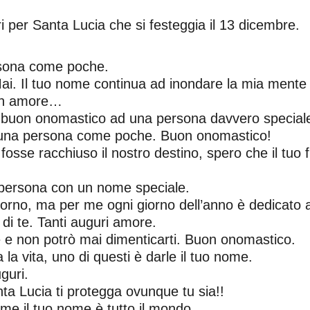
i per Santa Lucia che si festeggia il 13 dicembre.
sona come poche.
i. Il tuo nome continua ad inondare la mia mente e
Con amore…
buon onomastico ad una persona davvero special
i una persona come poche. Buon onomastico!
osse racchiuso il nostro destino, spero che il tuo 
 persona con un nome speciale.
 giorno, ma per me ogni giorno dell’anno è dedicato 
 di te. Tanti auguri amore.
re e non potrò mai dimenticarti. Buon onomastico.
la vita, uno di questi è darle il tuo nome.
guri.
a Lucia ti protegga ovunque tu sia!!
me il tuo nome è tutto il mondo.