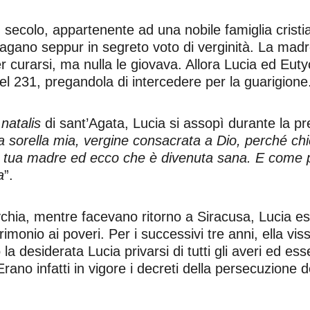
II secolo, appartenente ad una nobile famiglia crist
agano seppur in segreto voto di verginità. La madr
urarsi, ma nulla le giovava. Allora Lucia ed Eutych
el 231, pregandola di intercedere per la guarigione
 natalis
di sant’Agata, Lucia si assopì durante la p
a sorella mia, vergine consacrata a Dio, perché chi
a tua madre ed ecco che è divenuta sana. E come pe
a
”.
ychia, mentre facevano ritorno a Siracusa, Lucia es
rimonio ai poveri. Per i successivi tre anni, ella vi
a desiderata Lucia privarsi di tutti gli averi ed ess
ano infatti in vigore i decreti della persecuzione de