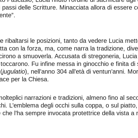
i passi delle Scritture. Minacciata allora di essere c
ente”.
ide ribaltarsi le posizioni, tanto da vedere Lucia met
tta con la forza, ma, come narra la tradizione, d
scirono a smuoverla. Accusata di stregoneria, Lucia 
 toccarono. Fu infine messa in ginocchio e finita d
(
jugulatio
), nell’anno 304 all’età di ventun’anni. M
pace per la Chiesa.
teplici narrazioni e tradizioni, almeno fino al seco
hi. L’emblema degli occhi sulla coppa, o sul piatto,
he l’ha sempre invocata protettrice della vista a 