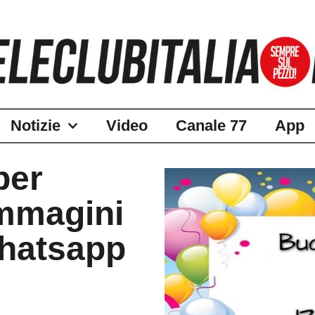
Notizie
Video
Canale 77
App
per
immagini
Whatsapp