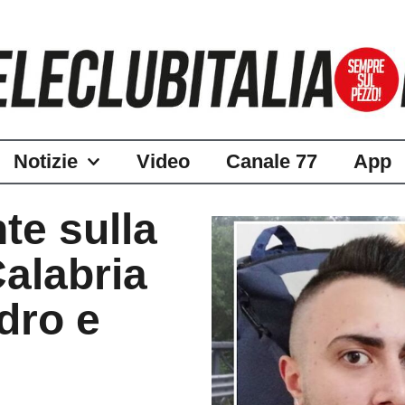
Notizie
Video
Canale 77
App
nte sulla
Calabria
dro e