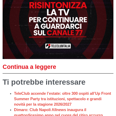
Continua a leggere
Ti potrebbe interessare
TeleClub accende l’estate: oltre 300 ospiti all’Up Front
Summer Party tra istituzioni, spettacolo e grandi
novità per la stagione 2026/2027
Dimaro: Club Napoli Allnews inaugura il
quattordicesimo anno nel cuore del ritiro azzurro