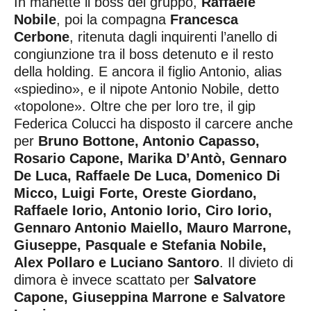
In manette il boss del gruppo,
Raffaele
Nobile
, poi la compagna
Francesca
Cerbone
, ritenuta dagli inquirenti l’anello di
congiunzione tra il boss detenuto e il resto
della holding. E ancora il figlio Antonio, alias
«spiedino», e il nipote Antonio Nobile, detto
«topolone». Oltre che per loro tre, il gip
Federica Colucci ha disposto il carcere anche
per
Bruno Bottone, Antonio Capasso,
Rosario Capone, Marika D’Antò, Gennaro
De Luca, Raffaele De Luca, Domenico Di
Micco, Luigi Forte, Oreste Giordano,
Raffaele Iorio, Antonio Iorio, Ciro Iorio,
Gennaro Antonio Maiello, Mauro Marrone,
Giuseppe, Pasquale e Stefania Nobile,
Alex Pollaro e Luciano Santoro
. Il divieto di
dimora è invece scattato per
Salvatore
Capone, Giuseppina Marrone e Salvatore