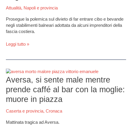
per
gestori
Attualità
,
Napoli e provincia
che
Prosegue la polemica sul divieto di far entrare cibo e bevande
perquisiscono
negli stabilimenti balneari adottata da alcuni imprenditori della
bagnanti”
fascia costiera.
Leggi tutto »
Aversa,
si
Aversa, si sente male mentre
sente
prende caffé al bar con la moglie:
male
mentre
muore in piazza
prende
caffé
Caserta e provincia
,
Cronaca
al
bar
Mattinata tragica ad Aversa.
con