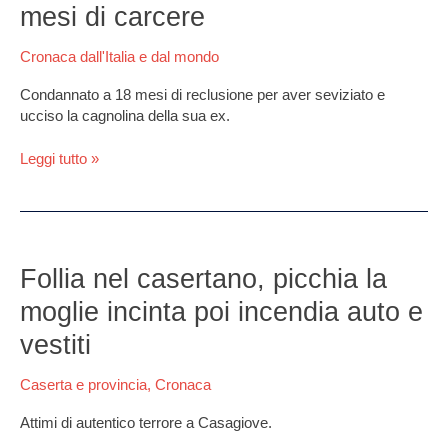
della
mesi di carcere
ex
per
Cronaca dall'Italia e dal mondo
vendetta:
condannato
Condannato a 18 mesi di reclusione per aver seviziato e
a
ucciso la cagnolina della sua ex.
18
mesi
Leggi tutto »
di
carcere
Follia
nel
Follia nel casertano, picchia la
casertano,
moglie incinta poi incendia auto e
picchia
la
vestiti
moglie
incinta
Caserta e provincia
,
Cronaca
poi
incendia
Attimi di autentico terrore a Casagiove.
auto