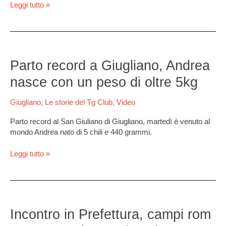
la
Leggi tutto »
moglie:
muore
in
piazza
Parto
record
Parto record a Giugliano, Andrea
a
nasce con un peso di oltre 5kg
Giugliano,
Andrea
Giugliano
,
Le storie del Tg Club
,
Video
nasce
con
Parto record al San Giuliano di Giugliano, martedì è venuto al
un
mondo Andrea nato di 5 chili e 440 grammi.
peso
di
Leggi tutto »
oltre
5kg
Incontro
in
Incontro in Prefettura, campi rom
Prefettura,