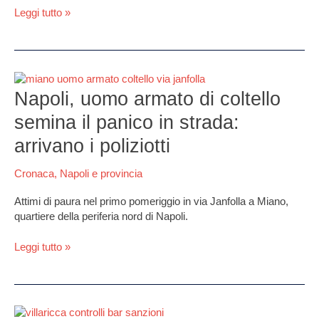
e
Leggi tutto »
vestiti
Napoli,
uomo
Napoli, uomo armato di coltello
armato
semina il panico in strada:
di
coltello
arrivano i poliziotti
semina
il
Cronaca
,
Napoli e provincia
panico
in
Attimi di paura nel primo pomeriggio in via Janfolla a Miano,
strada:
quartiere della periferia nord di Napoli.
arrivano
i
Leggi tutto »
poliziotti
Villaricca,