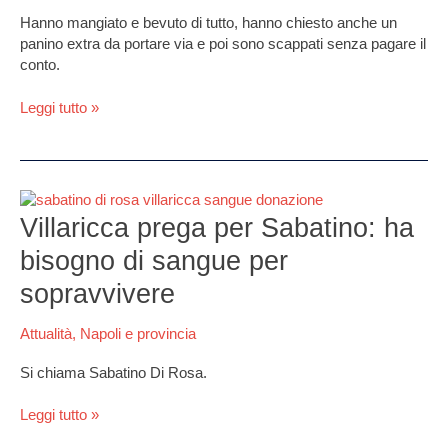
coppia
Hanno mangiato e bevuto di tutto, hanno chiesto anche un
incastrata
panino extra da portare via e poi sono scappati senza pagare il
dalle
conto.
telecamere
Leggi tutto »
Villaricca
prega
Villaricca prega per Sabatino: ha
per
bisogno di sangue per
Sabatino:
ha
sopravvivere
bisogno
di
Attualità
,
Napoli e provincia
sangue
per
Si chiama Sabatino Di Rosa.
sopravvivere
Leggi tutto »