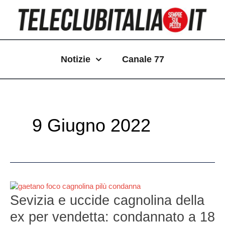
Vai
Paginazione
al
articoli
contenuto
Notizie
Canale 77
9 Giugno 2022
Sevizia
e
Sevizia e uccide cagnolina della
uccide
ex per vendetta: condannato a 18
cagnolina