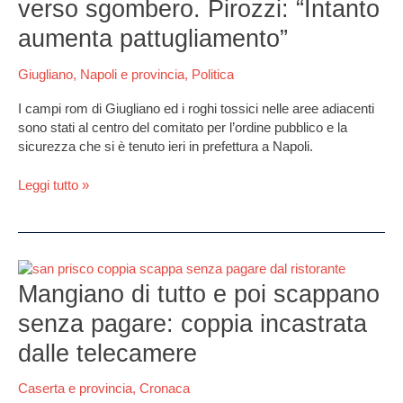
verso sgombero. Pirozzi: “Intanto
campi
rom
aumenta pattugliamento”
verso
sgombero.
Giugliano
,
Napoli e provincia
,
Politica
Pirozzi:
“Intanto
I campi rom di Giugliano ed i roghi tossici nelle aree adiacenti
aumenta
sono stati al centro del comitato per l’ordine pubblico e la
pattugliamento”
sicurezza che si è tenuto ieri in prefettura a Napoli.
Leggi tutto »
Mangiano
di
Mangiano di tutto e poi scappano
tutto
senza pagare: coppia incastrata
e
poi
dalle telecamere
scappano
senza
Caserta e provincia
,
Cronaca
pagare: