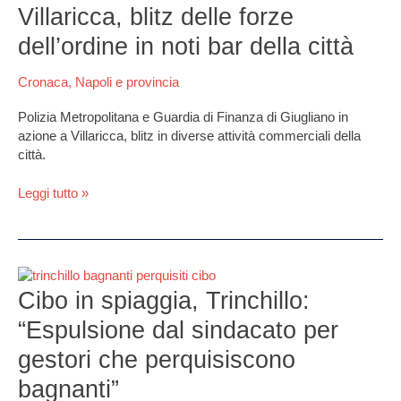
blitz
Villaricca, blitz delle forze
delle
dell’ordine in noti bar della città
forze
dell’ordine
Cronaca
,
Napoli e provincia
in
noti
Polizia Metropolitana e Guardia di Finanza di Giugliano in
bar
azione a Villaricca, blitz in diverse attività commerciali della
della
città.
città
Leggi tutto »
Cibo
in
Cibo in spiaggia, Trinchillo:
spiaggia,
“Espulsione dal sindacato per
Trinchillo:
“Espulsione
gestori che perquisiscono
dal
bagnanti”
sindacato