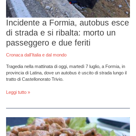
un
passeggero
e
Incidente a Formia, autobus esce
due
feriti
di strada e si ribalta: morto un
passeggero e due feriti
Cronaca dall'Italia e dal mondo
Tragedia nella mattinata di oggi, martedì 7 luglio, a Formia, in
provincia di Latina, dove un autobus è uscito di strada lungo il
tratto di Castellonorato Trivio.
Leggi tutto »
Formia,
pranzo
con