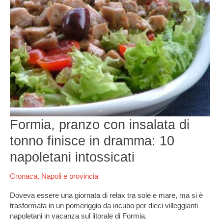
insalata
di
tonno
finisce
in
dramma:
10
napoletani
intossicati
Formia, pranzo con insalata di
tonno finisce in dramma: 10
napoletani intossicati
Cronaca
,
Napoli e provincia
Doveva essere una giornata di relax tra sole e mare, ma si è
trasformata in un pomeriggio da incubo per dieci villeggianti
napoletani in vacanza sul litorale di Formia.