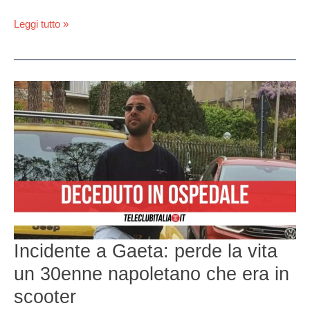
Leggi tutto »
Incidente
a
Gaeta:
perde
la
vita
un
30enne
napoletano
che
era
Incidente a Gaeta: perde la vita
in
scooter
un 30enne napoletano che era in
scooter