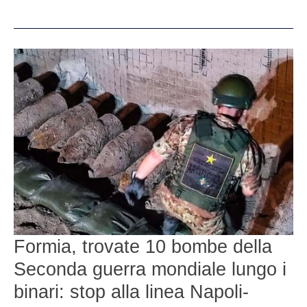
Formia,
trovate
10
bombe
della
Seconda
guerra
mondiale
lungo
i
binari:
stop
alla
Formia, trovate 10 bombe della
linea
Napoli-
Seconda guerra mondiale lungo i
Roma
binari: stop alla linea Napoli-