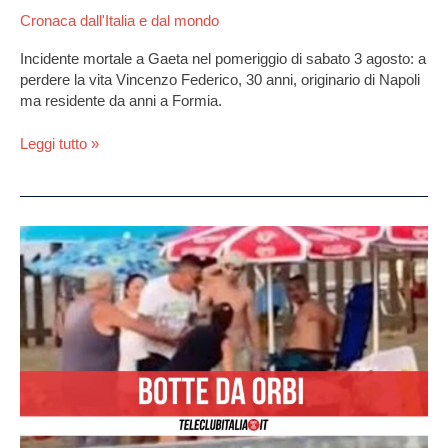
Cronaca dall'Italia e dal mondo
Incidente mortale a Gaeta nel pomeriggio di sabato 3 agosto: a
perdere la vita Vincenzo Federico, 30 anni, originario di Napoli
ma residente da anni a Formia.
Leggi tutto »
Scauri,
rissa
sulla
spiaggia
libera:
gravemente
ferito
33enne
casertano