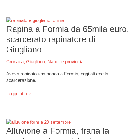
Rapina
a
Rapina a Formia da 65mila euro,
Formia
scarcerato rapinatore di
da
65mila
Giugliano
euro,
scarcerato
Cronaca
,
Giugliano
,
Napoli e provincia
rapinatore
di
Aveva rapinato una banca a Formia, oggi ottiene la
Giugliano
scarcerazione.
Leggi tutto »
Alluvione
a
Alluvione a Formia, frana la
Formia,