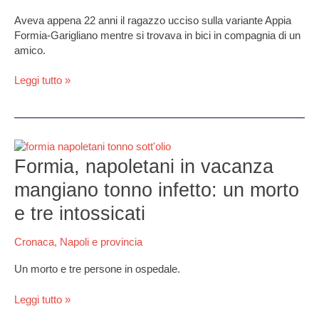
da
un
Aveva appena 22 anni il ragazzo ucciso sulla variante Appia
camion:
Formia-Garigliano mentre si trovava in bici in compagnia di un
inutili
amico.
i
soccorsi
Leggi tutto »
Formia,
napoletani
Formia, napoletani in vacanza
in
mangiano tonno infetto: un morto
vacanza
mangiano
e tre intossicati
tonno
infetto:
Cronaca
,
Napoli e provincia
un
morto
Un morto e tre persone in ospedale.
e
tre
Leggi tutto »
intossicati