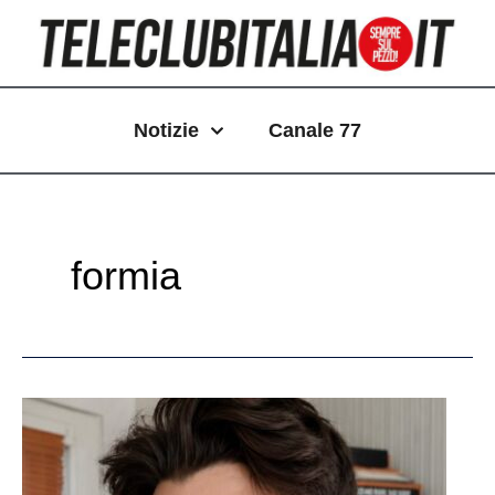
Vai
Paginazione
al
articoli
contenuto
Notizie
Canale 77
formia
Incidente
mortale
sulla
Flacca,