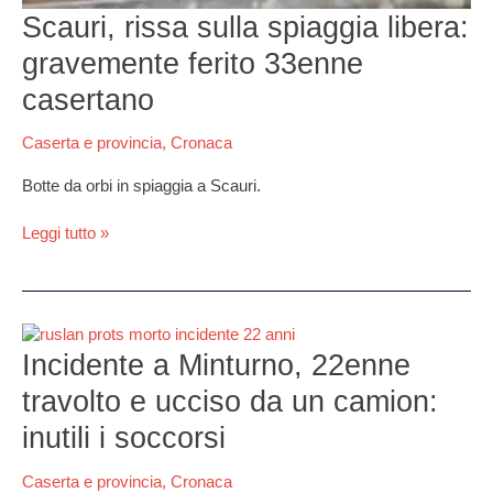
Scauri, rissa sulla spiaggia libera:
gravemente ferito 33enne
casertano
Caserta e provincia
,
Cronaca
Botte da orbi in spiaggia a Scauri.
Leggi tutto »
Incidente
a
Incidente a Minturno, 22enne
Minturno,
travolto e ucciso da un camion:
22enne
travolto
inutili i soccorsi
e
ucciso
Caserta e provincia
,
Cronaca