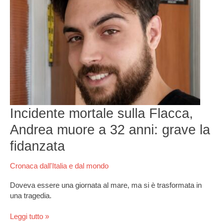
Andrea
muore
a
32
anni:
grave
la
fidanzata
Incidente mortale sulla Flacca,
Andrea muore a 32 anni: grave la
fidanzata
Cronaca dall'Italia e dal mondo
Doveva essere una giornata al mare, ma si è trasformata in
una tragedia.
Leggi tutto »