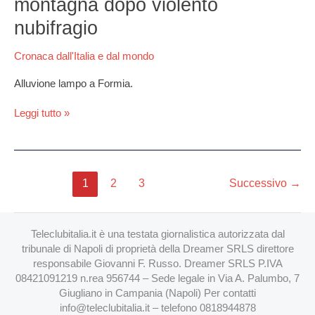
montagna dopo violento
frana
la
nubifragio
montagna
dopo
Cronaca dall'Italia e dal mondo
violento
nubifragio
Alluvione lampo a Formia.
Leggi tutto »
1
2
3
Successivo
→
Teleclubitalia.it è una testata giornalistica autorizzata dal
tribunale di Napoli di proprietà della Dreamer SRLS direttore
responsabile Giovanni F. Russo. Dreamer SRLS P.IVA
08421091219 n.rea 956744 – Sede legale in Via A. Palumbo, 7
Giugliano in Campania (Napoli) Per contatti
info@teleclubitalia.it
– telefono 0818944878