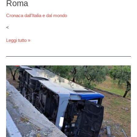
Roma
Cronaca dall'Italia e dal mondo
<
Leggi tutto »
Incidente
a
Formia,
autobus
esce
di
strada
e
si
ribalta:
morto