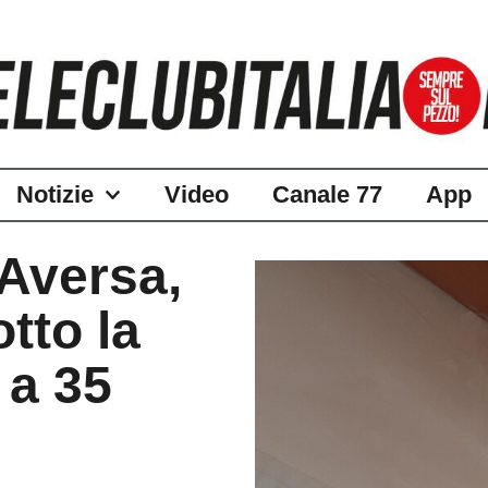
Notizie
Video
Canale 77
App
’Aversa,
tto la
 a 35