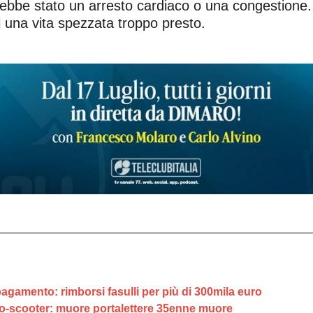
arebbe stato un arresto cardiaco o una congestione
di una vita spezzata troppo presto.
agamento: rimborsi fasulli per più di 300mila euro
uto-scooter: muore portalettere 35enne muore