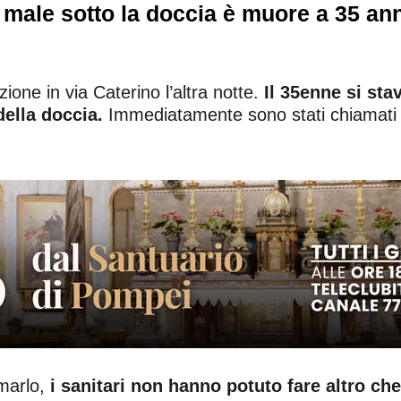
 male sotto la doccia è muore a 35 an
one in via Caterino l’altra notte.
Il 35enne si sta
della doccia.
Immediatamente sono stati chiamati i 
imarlo,
i sanitari non hanno potuto fare altro ch