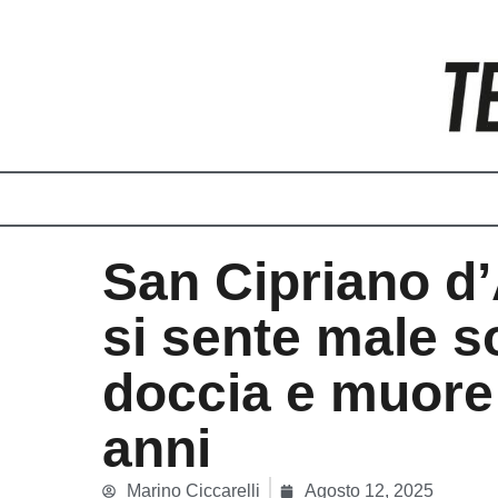
Vai
al
contenuto
San Cipriano d
si sente male so
doccia e muore
anni
Marino Ciccarelli
Agosto 12, 2025