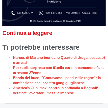
Continua a leggere
Ti potrebbe interessare
Narcos di Marano inondano Quarto di droga, sequestri
e arresti
Pozzuoli, sorpreso con 91mila euro in banconote false:
arrestato 27enne
Banda del buco, “Contavamo i passi nelle fogne”: la
confessione che incastra gang giuglianese
America’s Cup, maxi controllo antimafia a Bagnoli:
verificati lavoratori, mezzi e imprese