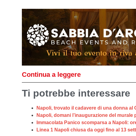
Continua a leggere
Ti potrebbe interessare
Napoli, trovato il cadavere di una donna al 
Napoli, domani l’inaugurazione del murale 
Immacolata Panico scomparsa a Napoli: ore
Linea 1 Napoli chiusa da oggi fino al 13 set