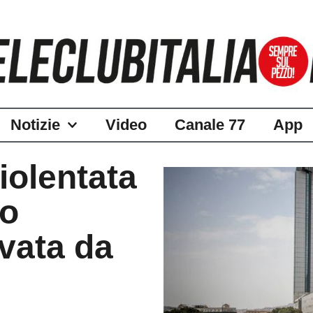
Notizie
Video
Canale 77
App
iolentata
ro
lvata da