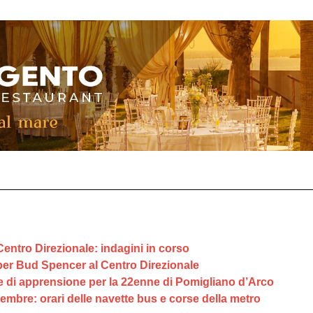
Centro Direzionale: indagini in corso
per Bud Spencer al Centro Direzionale
 di apprensione per la 22enne di Pomigliano d’Arco
tembre: orari delle navette bus e corse della metro