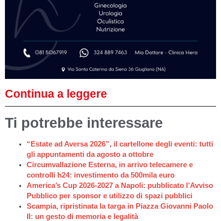
Continua a leggere
Ti potrebbe interessare
“Estate ad Aversa 2026”, il cartellone degli eventi: tutti
gli appuntamenti da agosto a ottobre
Circumvallazione Esterna, in arrivo telecamere e
controlli h24: investimento da 500mila euro
America’s Cup 2026-2027 a Napoli: pubblicato l’Avviso
Pubblico per sponsor e utilizzo di spazi pubblici
Scampia, ripristinata la targa in Piazza Giovanni Paolo
II: un gesto di memoria e legalità