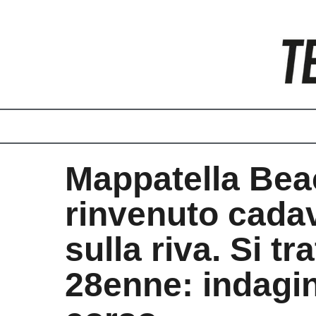
Vai
al
contenuto
Mappatella Bea
rinvenuto cada
sulla riva. Si tr
28enne: indagin