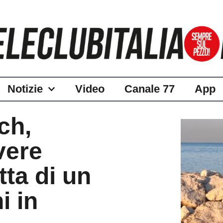
Notizie
Video
Canale 77
App
ch,
vere
atta di un
i in