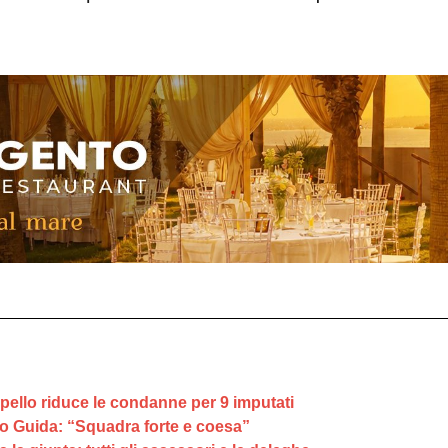
ppello riduce le condanne per 9 imputati
o Guida: “Squadra forte e coesa”