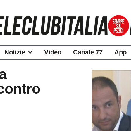
Notizie
Video
Canale 77
App
ta
 contro