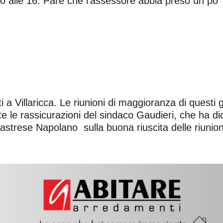
no alle 16. Pare che l’assessore abbia preso un po
a Villaricca. Le riunioni di maggioranza di questi g
le rassicurazioni del sindaco Gaudieri, che ha dich
 Castrese Napolano sulla buona riuscita delle riunio