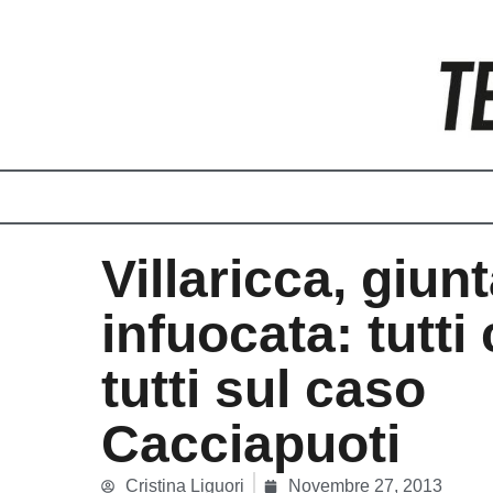
Vai
al
contenuto
Villaricca, giun
infuocata: tutti
tutti sul caso
Cacciapuoti
Cristina Liguori
Novembre 27, 2013