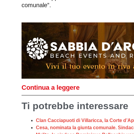
comunale”.
Continua a leggere
Ti potrebbe interessare
Clan Cacciapuoti di Villaricca, la Corte d’A
Cesa, nominata la giunta comunale. Sindac