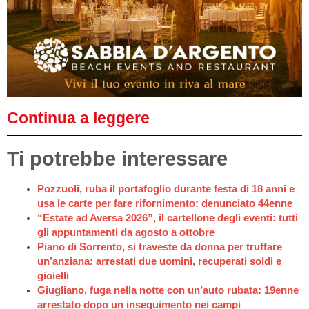
Continua a leggere
Ti potrebbe interessare
Pozzuoli, ruba il portafoglio durante festa di 18 anni e
usa le carte per fare rifornimento: denunciato 44enne
“Estate ad Aversa 2026”, il cartellone degli eventi: tutti
gli appuntamenti da agosto a ottobre
Piano di Sorrento, si traveste da donna per truffare
un’anziana: arrestati due uomini, recuperati soldi e
gioielli
Giugliano, fuga nella notte con un’auto rubata: 19enne
arrestato dopo un inseguimento nei campi