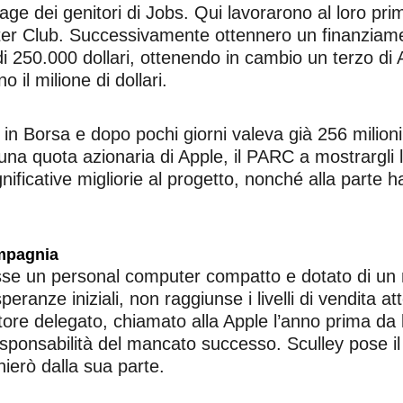
age dei genitori di Jobs. Qui lavorarono al loro pri
 Club. Successivamente ottennero un finanziament
di 250.000 dollari, ottenendo in cambio un terzo d
o il milione di dollari.
 Borsa e dopo pochi giorni valeva già 256 milioni di
una quota azionaria di Apple, il PARC a mostrargli l’
gnificative migliorie al progetto, nonché alla part
ompagnia
sse un personal computer compatto e dotato di un 
eranze iniziali, non raggiunse i livelli di vendita 
tore delegato, chiamato alla Apple l’anno prima da 
responsabilità del mancato successo. Sculley pose il
chierò dalla sua parte.