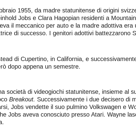
bbraio 1955, da madre statunitense di origini sviz
inhold Jobs e Clara Hagopian residenti a Mountain 
faceva il meccanico per auto e la madre adottiva er
rice di successo. I genitori adottivi battezzarono S
tead di Cupertino, in California, e successivamente
però dopo appena un semestre.
na società di videogiochi statunitense, insieme al 
ioco
Breakout.
Successivamente i due decisero di me
arsi, Jobs vendette il suo pulmino Volkswagen e Woz
e Jobs aveva conosciuto presso Atari. Wayne lasci
a.