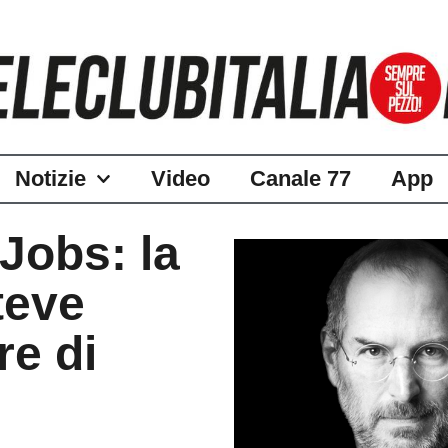
Notizie
Video
Canale 77
App
 Jobs: la
teve
re di