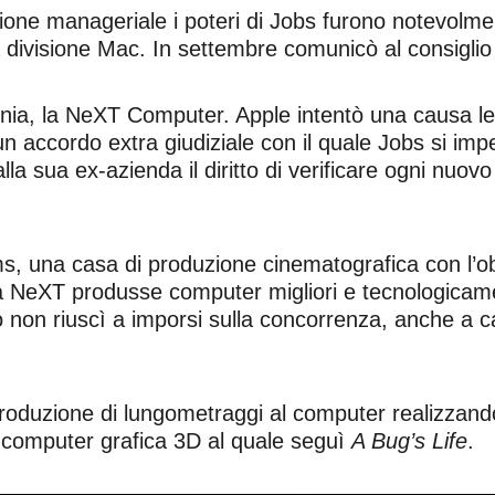
ione manageriale i poteri di Jobs furono notevolmente
 divisione Mac. In settembre comunicò al consiglio l
a, la NeXT Computer. Apple intentò una causa leg
o un accordo extra giudiziale con il quale Jobs si 
lla sua ex-azienda il diritto di verificare ogni nuov
s, una casa di produzione cinematografica con l’obi
La NeXT produsse computer
migliori e tecnologicam
ò non riuscì a imporsi sulla concorrenza, anche a 
 produzione di lungometraggi al computer realizzan
 computer grafica 3D al quale seguì
A Bug’s Life
.