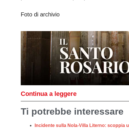
Foto di archivio
Continua a leggere
Ti potrebbe interessare
Incidente sulla Nola-Villa Literno: scoppia u