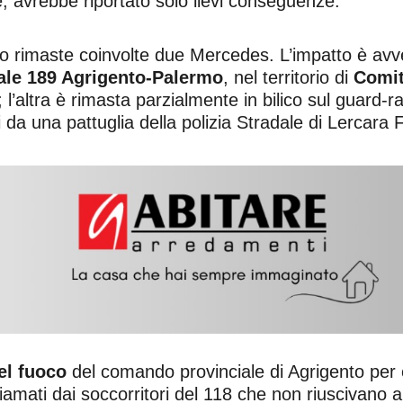
e, avrebbe riportato solo lievi conseguenze.
sono rimaste coinvolte due Mercedes. L’impatto è avv
ale 189 Agrigento-Palermo
, nel territorio di
Comit
 l’altra è rimasta parzialmente in bilico sul guard-ra
i da una pattuglia della polizia Stradale di Lercara F
del fuoco
del comando provinciale di Agrigento per es
iamati dai soccorritori del 118 che non riuscivano a