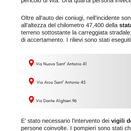
pericolo di vita. Una quarta persona invec
Oltre all’auto dei coniugi, nell’incidente 
all’altezza del chilometro 47,400 della
stat
terreno sottostante la carreggiata stradale;
di accertamento. I rilievi sono stati eseguit
E’ stato necessario l’intervento dei
vigili 
persone coinvolte. I pompieri sono stati ch