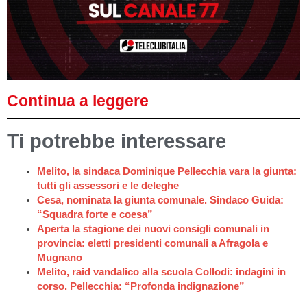
Continua a leggere
Ti potrebbe interessare
Melito, la sindaca Dominique Pellecchia vara la giunta:
tutti gli assessori e le deleghe
Cesa, nominata la giunta comunale. Sindaco Guida:
“Squadra forte e coesa”
Aperta la stagione dei nuovi consigli comunali in
provincia: eletti presidenti comunali a Afragola e
Mugnano
Melito, raid vandalico alla scuola Collodi: indagini in
corso. Pellecchia: “Profonda indignazione”