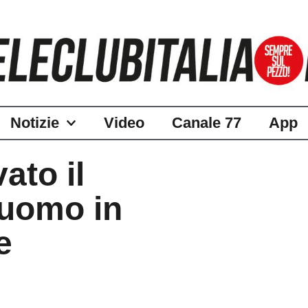
Notizie
Video
Canale 77
App
ato il
 uomo in
e