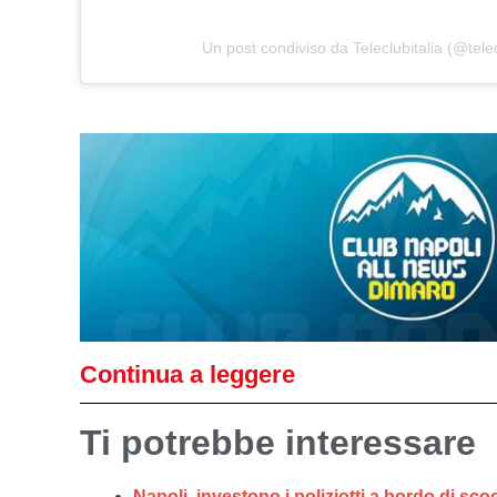
Un post condiviso da Teleclubitalia (@telec
Continua a leggere
Ti potrebbe interessare
Napoli, investono i poliziotti a bordo di sc