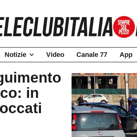
Notizie
Video
Canale 77
App
eguimento
ico: in
loccati