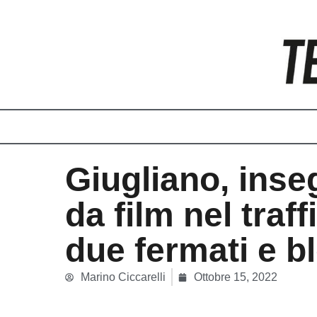
Vai
al
contenuto
Giugliano, ins
da film nel traff
due fermati e b
Marino Ciccarelli
Ottobre 15, 2022