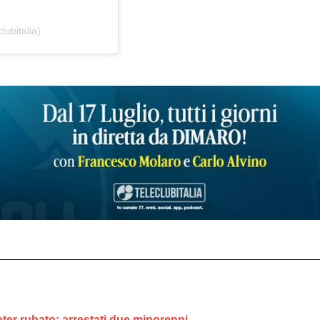
lubitalia)
ooter rubato: arrestati due minorenni