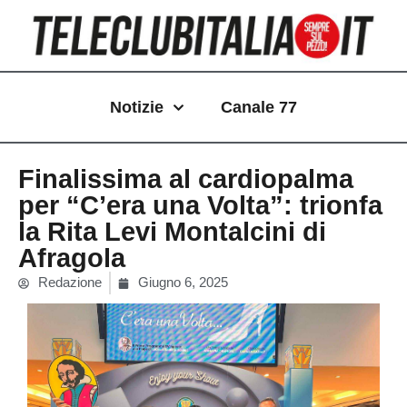
Vai
al
contenuto
Notizie
Canale 77
Finalissima al cardiopalma
per “C’era una Volta”: trionfa
la Rita Levi Montalcini di
Afragola
Redazione
Giugno 6, 2025