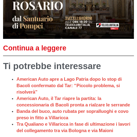
Continua a leggere
Ti potrebbe interessare
American Auto apre a Lago Patria dopo lo stop di
Bacoli confermato dal Tar: “Piccolo problema, si
risolverà”
American Auto, il Tar riapre la partita: la
concessionaria di Bacoli pronta a rialzare le serrande
Banda del buco, auto rubata per sopralluoghi e covo
preso in fitto a Villaricca
Tra Qualiano e Villaricca in fase di ultimazione i lavori
del collegamento tra via Bologna e via Maioni