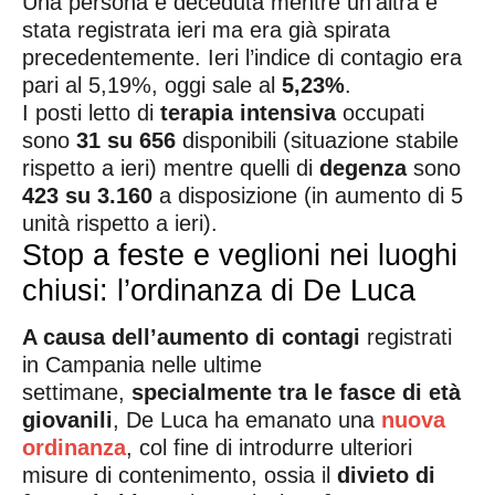
Una persona è deceduta mentre un’altra è
stata registrata ieri ma era già spirata
precedentemente. Ieri l’indice di contagio era
pari al 5,19%, oggi sale al
5,23%
.
I posti letto di
terapia intensiva
occupati
sono
31 su 656
disponibili (situazione stabile
rispetto a ieri) mentre quelli di
degenza
sono
423 su 3.160
a disposizione (in aumento di 5
unità rispetto a ieri).
Stop a feste e veglioni nei luoghi
chiusi: l’ordinanza di De Luca
A causa dell’aumento di contagi
registrati
in Campania nelle ultime
settimane,
specialmente tra le fasce di età
giovanili
, De Luca ha emanato una
nuova
ordinanza
, col fine di introdurre ulteriori
misure di contenimento, ossia il
divieto di