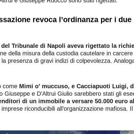
ltrui e Giuseppe Ruocco sono stati rigettati.
ssazione revoca l’ordinanza per i due
p del Tribunale di Napoli aveva rigettato la rich
ione della misura della custodia cautelare in carcere
a presenza di gravi indizi di colpevolezza. Analogam
to come
Mimi o’ muccuso, e Cacciapuoti Luigi, d
Giuseppe e D’Altrui Giulio sarebbero stati gli esecu
enditori di un immobile a versare 50.000 euro a
a imprese riconducibili all’organizzazione mafiosa. Il 