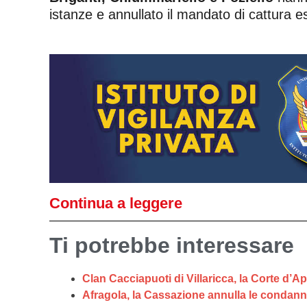
istanze e annullato il mandato di cattura 
Continua a leggere
Ti potrebbe interessare
Clan Cacciapuoti di Villaricca, la Corte d’A
Afragola, la Cassazione annulla le condan