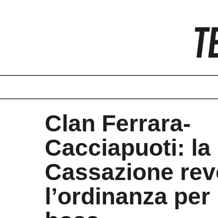
Vai
al
contenuto
Clan Ferrara-
Cacciapuoti: la
Cassazione re
l’ordinanza per 