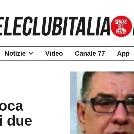
Notizie
Video
Canale 77
App
voca
i due