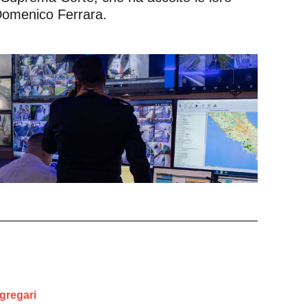
 Domenico Ferrara.
gregari