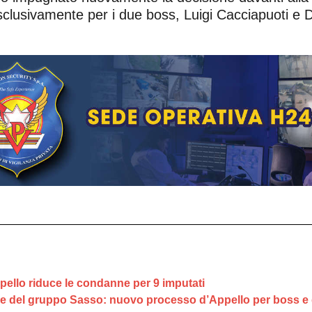
esclusivamente per i due boss, Luigi Cacciapuoti e
ppello riduce le condanne per 9 imputati
ne del gruppo Sasso: nuovo processo d’Appello per boss e 