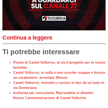
Continua a leggere
Ti potrebbe interessare
Pineta di Castel Volturno, al via il progetto per le nuove
tartufaie
Castel Volturno, in sella a uno scooter scappa e ferisce
un carabiniere: arrestato 36enne
Castel Volturno, investito e ucciso in bici da un’auto in
via Domiziana
Inchiesta per corruzione, Marrandino si dimette:
finisce l’amministrazione di Castel Volturno