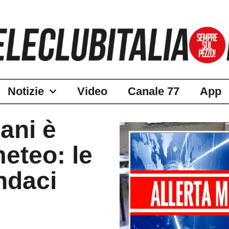
Notizie
Video
Canale 77
App
ani è
meteo: le
ndaci