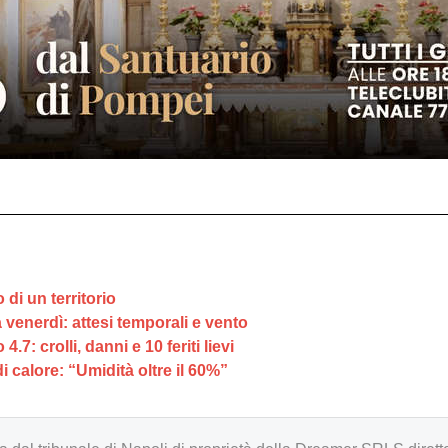
 di un territorio
venerdì: attesi temporali e vento
: crolli, danni e 10 feriti lievi
 calore: “Umidità oltre il 60%”