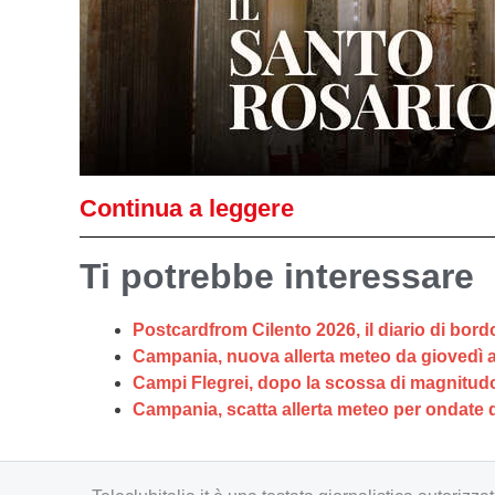
Continua a leggere
Ti potrebbe interessare
Postcardfrom Cilento 2026, il diario di bordo
Campania, nuova allerta meteo da giovedì a 
Campi Flegrei, dopo la scossa di magnitudo 4.7
Campania, scatta allerta meteo per ondate di