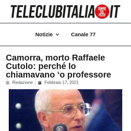
Vai
al
contenuto
Notizie
Canale 77
Camorra, morto Raffaele
Cutolo: perché lo
chiamavano ‘o professore
Redazione
Febbraio 17, 2021