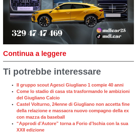
Continua a leggere
Ti potrebbe interessare
Il gruppo scout Agesci Giugliano 1 compie 40 anni
Come lo stadio di casa sta trasformando le ambizioni
del Giugliano Calcio
Castel Volturno, 24enne di Giugliano non accetta fine
della relazione e massacra nuovo compagno della ex
con mazza da baseball
“Approdi d’Autore” torna a Forio d’Ischia con la sua
XXII edizione