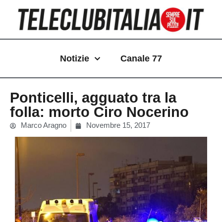
Vai
al
contenuto
Notizie
Canale 77
Ponticelli, agguato tra la
folla: morto Ciro Nocerino
Marco Aragno
Novembre 15, 2017