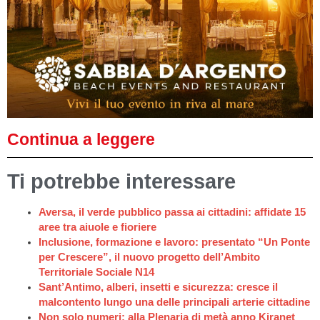
Continua a leggere
Ti potrebbe interessare
Aversa, il verde pubblico passa ai cittadini: affidate 15
aree tra aiuole e fioriere
Inclusione, formazione e lavoro: presentato “Un Ponte
per Crescere”, il nuovo progetto dell’Ambito
Territoriale Sociale N14
Sant’Antimo, alberi, insetti e sicurezza: cresce il
malcontento lungo una delle principali arterie cittadine
Non solo numeri: alla Plenaria di metà anno Kiranet