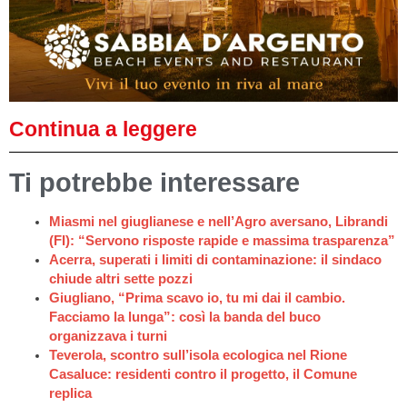
Continua a leggere
Ti potrebbe interessare
Miasmi nel giuglianese e nell’Agro aversano, Librandi
(FI): “Servono risposte rapide e massima trasparenza”
Acerra, superati i limiti di contaminazione: il sindaco
chiude altri sette pozzi
Giugliano, “Prima scavo io, tu mi dai il cambio.
Facciamo la lunga”: così la banda del buco
organizzava i turni
Teverola, scontro sull’isola ecologica nel Rione
Casaluce: residenti contro il progetto, il Comune
replica