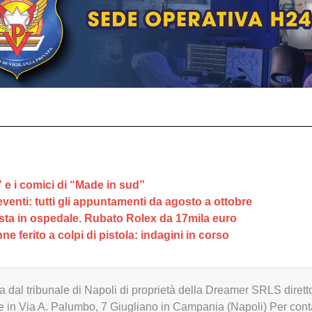
” e i comici di “Made in sud”
eventi: tutti gli appuntamenti da agosto a ottobre
 resta in ospedale. Rubato Rolex da 17mila euro
ne ferito a colpi di pistola: indagini in corso
zzata dal tribunale di Napoli di proprietà della Dreamer SRLS d
in Via A. Palumbo, 7 Giugliano in Campania (Napoli) Per cont