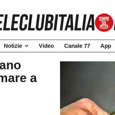
Notizie
Video
Canale 77
App
iano
omare a