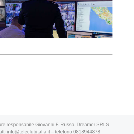
irettore responsabile Giovanni F. Russo. Dreamer SRLS
atti
info@teleclubitalia.it
– telefono 0818944878