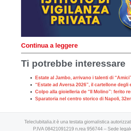
Continua a leggere
Ti potrebbe interessare
Estate al Jambo, arrivano i talenti di “Amici
“Estate ad Aversa 2026”, il cartellone degli 
Colpo alla gioielleria de “Il Molino”: ferito
Sparatoria nel centro storico di Napoli, 32en
Teleclubitalia.it è una testata giornalistica autori
P.IVA 08421091219 n.rea 956744 – Sede legale 