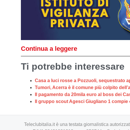
Continua a leggere
Ti potrebbe interessare
Casa a luci rosse a Pozzuoli, sequestrato a
Tumori, Acerra è il comune più colpito dell’
Il pagamento da 20mila euro al boss dei Cas
Il gruppo scout Agesci Giugliano 1 compie 
Teleclubitalia.it è una testata giornalistica autori