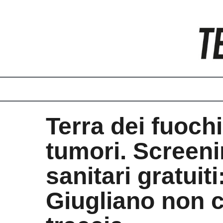
Vai
al
contenuto
Terra dei fuochi
tumori. Screen
sanitari gratuiti
Giugliano non c