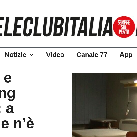
Notizie
Video
Canale 77
App
 e
ing
: a
e n’è