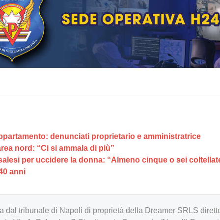
ppartamento: denunciati proprietario e amministratrice
area nord: “Ci si ammala di più”
alesi per uccidere la donna: “Almeno cinque o sei coltellat
40 anni
zzata dal tribunale di Napoli di proprietà della Dreamer SRLS d