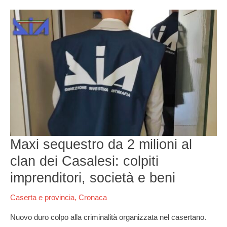
Maxi
sequestro
da
2
milioni
al
clan
dei
Casalesi:
colpiti
imprenditori,
società
Maxi sequestro da 2 milioni al
e
beni
clan dei Casalesi: colpiti
imprenditori, società e beni
Caserta e provincia
,
Cronaca
Nuovo duro colpo alla criminalità organizzata nel casertano.