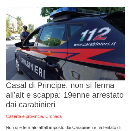
Casal
di
Principe,
non
si
ferma
all’alt
e
scappa:
19enne
arrestato
dai
Casal di Principe, non si ferma
carabinieri
all’alt e scappa: 19enne arrestato
dai carabinieri
Caserta e provincia
,
Cronaca
Non si è fermato all’alt imposto dai Carabinieri e ha tentato di