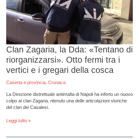
«Tentano
di
riorganizzarsi».
Otto
fermi
tra
i
Clan Zagaria, la Dda: «Tentano di
vertici
e
riorganizzarsi». Otto fermi tra i
i
gregari
vertici e i gregari della cosca
della
cosca
Caserta e provincia
,
Cronaca
La Direzione distrettuale antimafia di Napoli ha inferto un nuovo
colpo al clan Zagaria, ritenuto una delle articolazioni storiche
del clan dei Casalesi.
Leggi tutto »