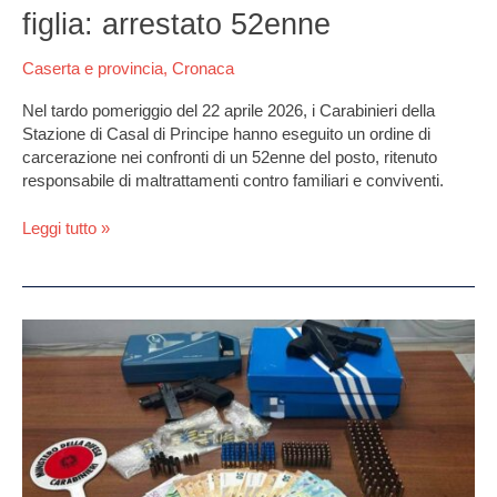
figlia: arrestato 52enne
Caserta e provincia
,
Cronaca
Nel tardo pomeriggio del 22 aprile 2026, i Carabinieri della
Stazione di Casal di Principe hanno eseguito un ordine di
carcerazione nei confronti di un 52enne del posto, ritenuto
responsabile di maltrattamenti contro familiari e conviventi.
Leggi tutto »
Pistola
rubata
a
Varcaturo
e
ritrovata
in
un’abitazione