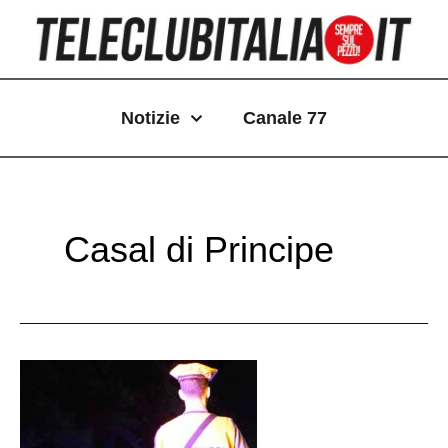
Vai
Paginazione
al
articoli
contenuto
Notizie
Canale 77
Casal di Principe
Maxi
controlli
dei
Carabinieri