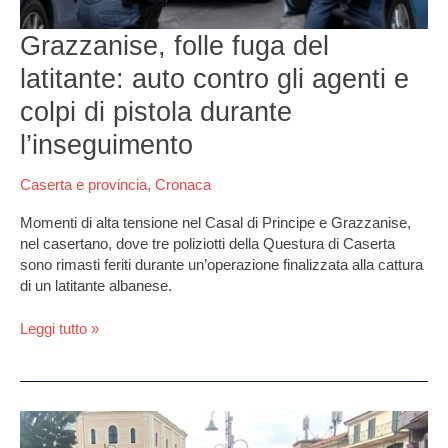
e
colpi
Grazzanise, folle fuga del
di
pistola
latitante: auto contro gli agenti e
durante
colpi di pistola durante
l’inseguimento
l’inseguimento
Caserta e provincia
,
Cronaca
Momenti di alta tensione nel Casal di Principe e Grazzanise,
nel casertano, dove tre poliziotti della Questura di Caserta
sono rimasti feriti durante un’operazione finalizzata alla cattura
di un latitante albanese.
Leggi tutto »
Casal
di