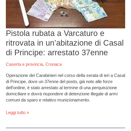
di
Casal
di
Principe:
arrestato
Pistola rubata a Varcaturo e
37enne
ritrovata in un’abitazione di Casal
di Principe: arrestato 37enne
Caserta e provincia
,
Cronaca
Operazione dei Carabinieri nel corso della serata di ieri a Casal
di Principe, dove un 37enne del posto, già noto alle forze
dell’ordine, è stato arrestato al termine di una perquisizione
domiciliare e dovrà rispondere di detenzione illegale di armi
comuni da sparo e relativo munizionamento.
Leggi tutto »