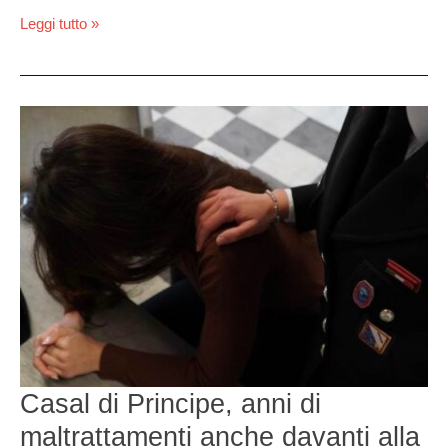
Leggi tutto »
Casal
di
Principe,
anni
di
maltrattamenti
anche
davanti
alla
figlia:
arrestato
52enne
Casal di Principe, anni di
maltrattamenti anche davanti alla