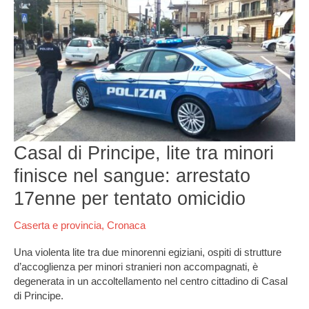
Principe,
lite
tra
minori
finisce
nel
sangue:
arrestato
17enne
per
Casal di Principe, lite tra minori
tentato
omicidio
finisce nel sangue: arrestato
17enne per tentato omicidio
Caserta e provincia
,
Cronaca
Una violenta lite tra due minorenni egiziani, ospiti di strutture
d’accoglienza per minori stranieri non accompagnati, è
degenerata in un accoltellamento nel centro cittadino di Casal
di Principe.