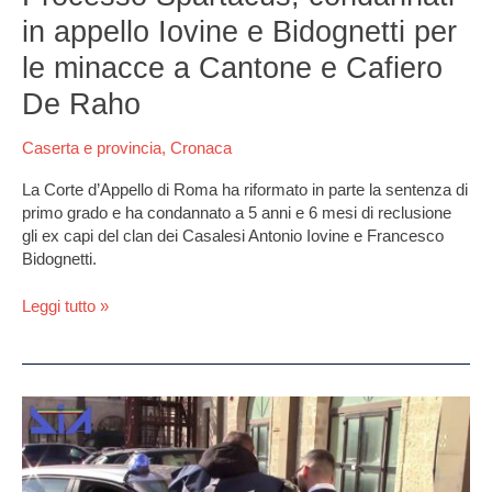
Cafiero
in appello Iovine e Bidognetti per
De
Raho
le minacce a Cantone e Cafiero
De Raho
Caserta e provincia
,
Cronaca
La Corte d’Appello di Roma ha riformato in parte la sentenza di
primo grado e ha condannato a 5 anni e 6 mesi di reclusione
gli ex capi del clan dei Casalesi Antonio Iovine e Francesco
Bidognetti.
Leggi tutto »
Clan
Zagaria,
la
Dda: