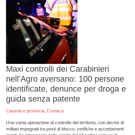
nell’Agro
aversano:
100
persone
identificate,
denunce
per
droga
e
guida
senza
Maxi controlli dei Carabinieri
patente
nell’Agro aversano: 100 persone
identificate, denunce per droga e
guida senza patente
Caserta e provincia
,
Cronaca
Una vasta operazione di controllo del territorio, con decine di
militari impegnati tra posti di blocco, verifiche e accertamenti