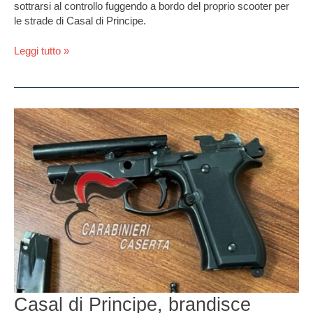
sottrarsi al controllo fuggendo a bordo del proprio scooter per
le strade di Casal di Principe.
Leggi tutto »
Casal
di
Principe,
brandisce
pistola
in
una
caffetteria:
arrestato
40enne
Casal di Principe, brandisce