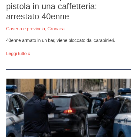
pistola in una caffetteria:
arrestato 40enne
Caserta e provincia
,
Cronaca
40enne armato in un bar, viene bloccato dai carabinieri.
Leggi tutto »
Grazzanise,
folle
fuga
del
latitante:
auto
contro
gli
agenti