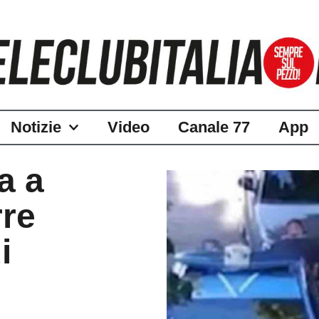
Notizie
Video
Canale 77
App
a a
rre
i