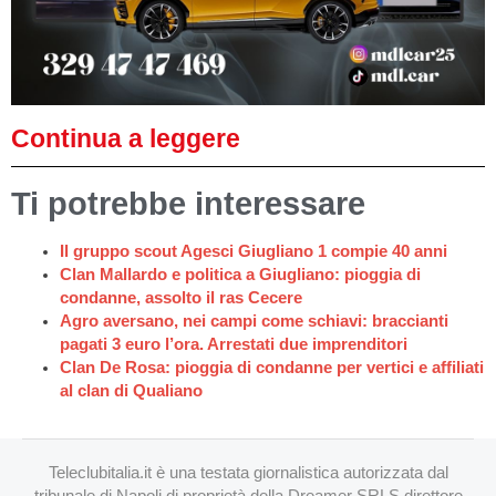
Continua a leggere
Ti potrebbe interessare
Il gruppo scout Agesci Giugliano 1 compie 40 anni
Clan Mallardo e politica a Giugliano: pioggia di
condanne, assolto il ras Cecere
Agro aversano, nei campi come schiavi: braccianti
pagati 3 euro l’ora. Arrestati due imprenditori
Clan De Rosa: pioggia di condanne per vertici e affiliati
al clan di Qualiano
Teleclubitalia.it è una testata giornalistica autorizzata dal