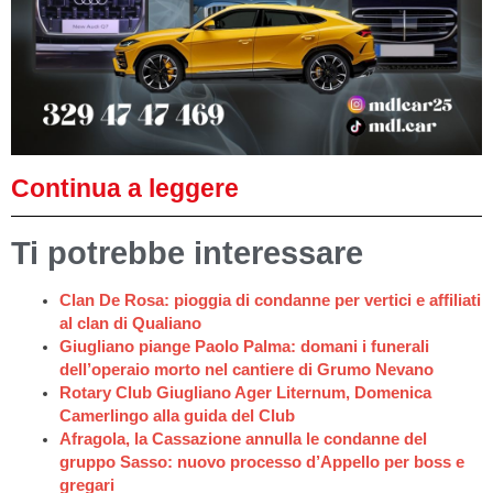
Continua a leggere
Ti potrebbe interessare
Clan De Rosa: pioggia di condanne per vertici e affiliati
al clan di Qualiano
Giugliano piange Paolo Palma: domani i funerali
dell’operaio morto nel cantiere di Grumo Nevano
Rotary Club Giugliano Ager Liternum, Domenica
Camerlingo alla guida del Club
Afragola, la Cassazione annulla le condanne del
gruppo Sasso: nuovo processo d’Appello per boss e
gregari