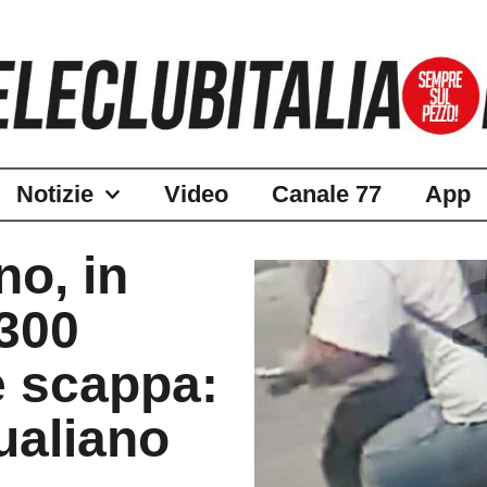
Notizie
Video
Canale 77
App
no, in
 300
 e scappa:
Qualiano