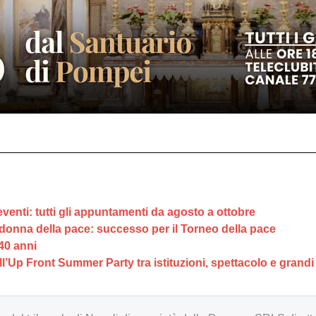
eventi: tutti gli appuntamenti da agosto a ottobre
adonna della pace: successo per il Torneo della pace
40 anni
all’Up Front Summer Party tra istituzioni, spettacolo e grand