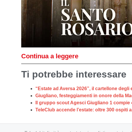
Continua a leggere
Ti potrebbe interessare
“Estate ad Aversa 2026”, il cartellone degli 
Giugliano, festeggiamenti in onore della M
Il gruppo scout Agesci Giugliano 1 compie 
TeleClub accende l’estate: oltre 300 ospiti 