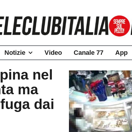
Notizie
Video
Canale 77
App
apina nel
nta ma
fuga dai