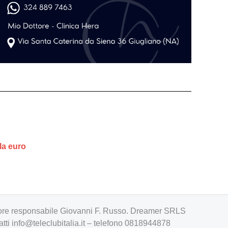
la euro
irettore responsabile Giovanni F. Russo. Dreamer SRLS
atti
info@teleclubitalia.it
– telefono 0818944878