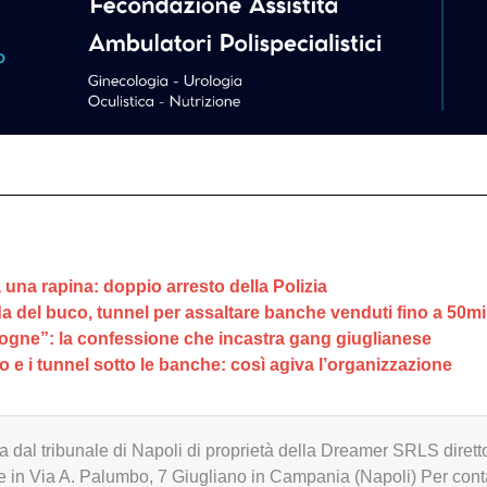
a una rapina: doppio arresto della Polizia
da del buco, tunnel per assaltare banche venduti fino a 50mi
ogne”: la confessione che incastra gang giuglianese
o e i tunnel sotto le banche: così agiva l’organizzazione
zzata dal tribunale di Napoli di proprietà della Dreamer SRLS d
in Via A. Palumbo, 7 Giugliano in Campania (Napoli) Per cont