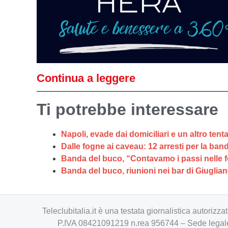
Continua a leggere
Ti potrebbe interessare
Napoli, evade dai domiciliari e un altro tent
Dalle fogne ai caveau: 12 arresti per la ban
Banda del buco, “Contavamo i passi nelle f
Banda del buco, riunioni nei bar di Giuglian
Teleclubitalia.it è una testata giornalistica autori
P.IVA 08421091219 n.rea 956744 – Sede legale 