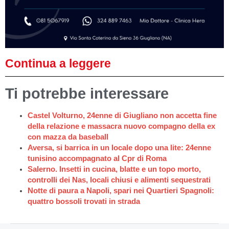
Continua a leggere
Ti potrebbe interessare
Castel Volturno, 24enne di Giugliano non accetta fine
della relazione e massacra nuovo compagno della ex
con mazza da baseball
Aversa, si barrica in un locale dopo una lite: 24enne
tunisino accompagnato al Cpr di Roma
Salerno. Insetti in cucina, blatte e un topo morto,
controlli dei Nas, locali chiusi e alimenti sequestrati
Notte di paura a Napoli, spari nei Quartieri Spagnoli:
quattro bossoli trovati in strada