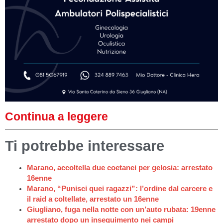
Continua a leggere
Ti potrebbe interessare
Marano, accoltella due coetanei per gelosia: arrestato
16enne
Marano, “Punisci quei ragazzi”: l’ordine dal carcere e
il raid a coltellate, arrestato un 16enne
Giugliano, fuga nella notte con un’auto rubata: 19enne
arrestato dopo un inseguimento nei campi