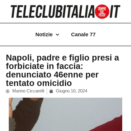
Vai
al
contenuto
Notizie
Canale 77
Napoli, padre e figlio presi a
forbiciate in faccia:
denunciato 46enne per
tentato omicidio
Marino Ciccarelli
Giugno 10, 2024